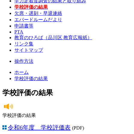
学力定着度調査の結果と取り組み
学校評価の結果
欠席・遅刻・早退連絡
エバードルームだより
申請書等
PTA
教育のひろば（品川区 教育広報紙）
リンク集
サイトマップ
操作方法
ホーム
学校評価の結果
学校評価の結果
学校評価の結果
令和6年度 学校評価表
(PDF)