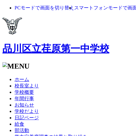
PCモードで画面を切り替え
スマートフォンモードで画
品川区立荏原第一中学校
ホーム
校長室より
学校概要
年間行事
お知らせ
学校だより
日記ページ
給食
部活動