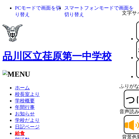
PCモードで画面を切
スマートフォンモードで画面を
文字サ
り替え
切り替え
品川区立荏原第一中学校
ふりが
ホーム
校長室より
学校概要
年間行事
音声読
お知らせ
学校だより
日記ページ
給食
背景色