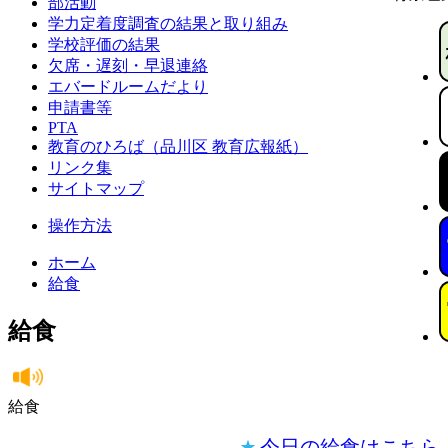
部活動
学力定着度調査の結果と取り組み
学校評価の結果
欠席・遅刻・早退連絡
エバードルームだより
申請書等
PTA
教育のひろば（品川区 教育広報紙）
リンク集
サイトマップ
操作方法
ホーム
給食
給食
給食
今日の給食はこちら