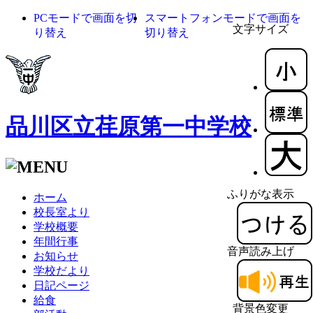
PCモードで画面を切
スマートフォンモードで画面を
文字サイズ
り替え
切り替え
品川区立荏原第一中学校
ふりがな表示
ホーム
校長室より
学校概要
年間行事
音声読み上げ
お知らせ
学校だより
日記ページ
給食
背景色変更